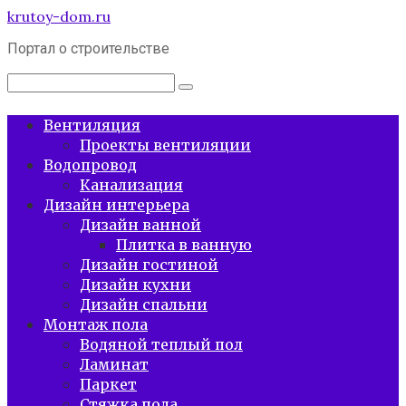
Перейти
krutoy-dom.ru
к
Портал о строительстве
контенту
Поиск:
Вентиляция
Проекты вентиляции
Водопровод
Канализация
Дизайн интерьера
Дизайн ванной
Плитка в ванную
Дизайн гостиной
Дизайн кухни
Дизайн спальни
Монтаж пола
Водяной теплый пол
Ламинат
Паркет
Стяжка пола