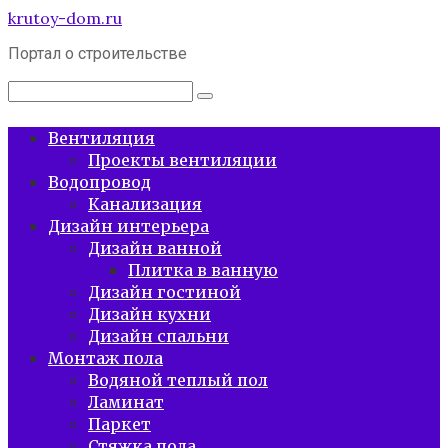
Перейти
krutoy-dom.ru
к
Портал о строительстве
контенту
Поиск:
Вентиляция
Проекты вентиляции
Водопровод
Канализация
Дизайн интерьера
Дизайн ванной
Плитка в ванную
Дизайн гостиной
Дизайн кухни
Дизайн спальни
Монтаж пола
Водяной теплый пол
Ламинат
Паркет
Стяжка пола