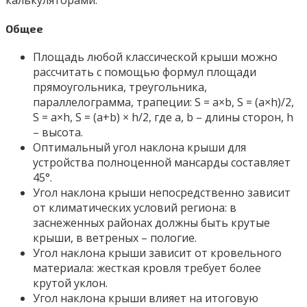
Общее
Площадь любой классической крыши можно
рассчитать с помощью формул площади
прямоугольника, треугольника,
параллелограмма, трапеции: S = a×b, S = (a×h)/2,
S = a×h, S = (a+b) × h/2, где a, b – длины сторон, h
– высота.
Оптимальный угол наклона крыши для
устройства полноценной мансарды составляет
45°.
Угол наклона крыши непосредственно зависит
от климатических условий региона: в
заснеженных районах должны быть крутые
крыши, в ветреных – пологие.
Угол наклона крыши зависит от кровельного
материала: жесткая кровля требует более
крутой уклон.
Угол наклона крыши влияет на итоговую