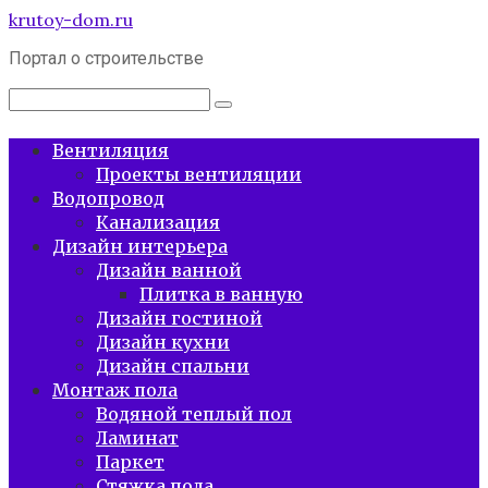
Перейти
krutoy-dom.ru
к
Портал о строительстве
контенту
Поиск:
Вентиляция
Проекты вентиляции
Водопровод
Канализация
Дизайн интерьера
Дизайн ванной
Плитка в ванную
Дизайн гостиной
Дизайн кухни
Дизайн спальни
Монтаж пола
Водяной теплый пол
Ламинат
Паркет
Стяжка пола