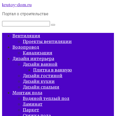
Перейти
krutoy-dom.ru
к
Портал о строительстве
контенту
Поиск:
Вентиляция
Проекты вентиляции
Водопровод
Канализация
Дизайн интерьера
Дизайн ванной
Плитка в ванную
Дизайн гостиной
Дизайн кухни
Дизайн спальни
Монтаж пола
Водяной теплый пол
Ламинат
Паркет
Стяжка пола