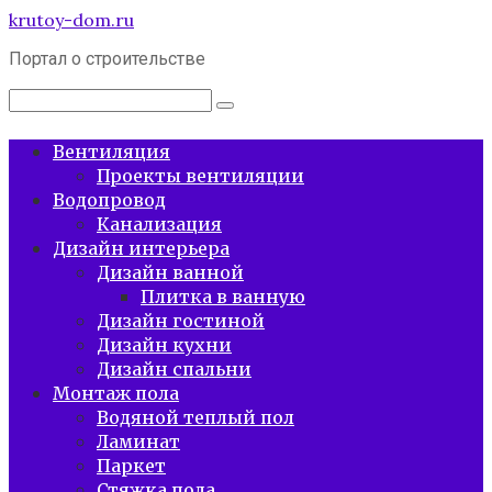
Перейти
krutoy-dom.ru
к
Портал о строительстве
контенту
Поиск:
Вентиляция
Проекты вентиляции
Водопровод
Канализация
Дизайн интерьера
Дизайн ванной
Плитка в ванную
Дизайн гостиной
Дизайн кухни
Дизайн спальни
Монтаж пола
Водяной теплый пол
Ламинат
Паркет
Стяжка пола