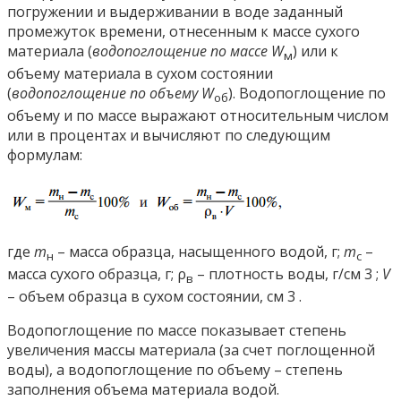
погружении и выдерживании в воде заданный
промежуток времени, отнесенным к массе сухого
материала (
водопоглощение по массе W
) или к
м
объему материала в сухом состоянии
(
водопоглощение по объему W
). Водопоглощение по
об
объему и по массе выражают относительным числом
или в процентах и вычисляют по следующим
формулам:
где
m
– масса образца, насыщенного водой, г;
m
–
н
с
масса сухого образца, г; ρ
– плотность воды, г/см 3 ;
V
в
– объем образца в сухом состоянии, см 3 .
Водопоглощение по массе показывает степень
увеличения массы материала (за счет поглощенной
воды), а водопоглощение по объему – степень
заполнения объема материала водой.