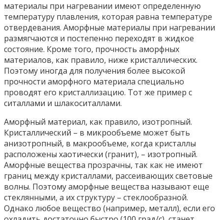
материалы при нагревании имеют определенную
температуру плавления, которая равна температуре
отвердевания. Аморфные материалы при нагревании
размягчаются и постепенно переходят в жидкое
состояние. Кроме того, прочность аморфных
материалов, как правило, ниже кристаллических.
Поэтому иногда для получения более высокой
прочности аморфного материала специально
проводят его кристаллизацию. Тот же пример с
ситаллами и шлакоситаллами.
Аморфный материал, как правило, изотропный.
Кристаллический – в микрообъеме может быть
анизотропный, в макрообъеме, когда кристаллы
расположены хаотически (гранит), – изотропный.
Аморфные вещества прозрачны, так как не имеют
границ между кристаллами, рассеивающих световые
волны. Поэтому аморфные вещества называют еще
стеклянными, а их структуру – стеклообразной.
Однако любое вещество (например, металл), если его
охладить достаточно быстро (100 град/с), станет