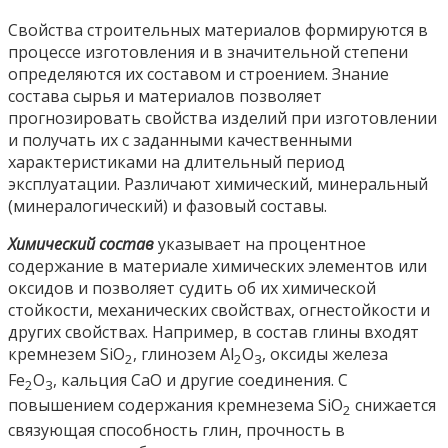
Свойства строительных материалов формируются в
процессе изготовления и в значительной степени
определяются их составом и строением. Знание
состава сырья и материалов позволяет
прогнозировать свойства изделий при изготовлении
и получать их с заданными качественными
характеристиками на длительный период
эксплуатации. Различают химический, минеральный
(минералогический) и фазовый составы.
Химический состав
указывает на процентное
содержание в материале химических элементов или
оксидов и позволяет судить об их химической
стойкости, механических свойствах, огнестойкости и
других свойствах. Например, в состав глины входят
кремнезем SiO
, глинозем Al
O
, оксиды железа
2
2
3
Fe
O
, кальция CaO и другие соединения. С
2
3
повышением содержания кремнезема SiO
снижается
2
связующая способность глин, прочность в