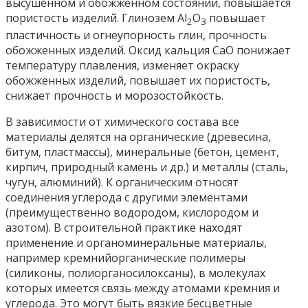
высушенном и обожженном состоянии, повышается
пористость изделий. Глинозем Al
O
повышает
2
3
пластичность и огнеупорность глин, прочность
обожженных изделий. Оксид кальция CaO понижает
температуру плавления, изменяет окраску
обожженных изделий, повышает их пористость,
снижает прочность и морозостойкость.
В зависимости от химического состава все
материалы делятся на органические (древесина,
битум, пластмассы), минеральные (бетон, цемент,
кирпич, природный камень и др.) и металлы (сталь,
чугун, алюминий). К органическим относят
соединения углерода с другими элементами
(преимущественно водородом, кислородом и
азотом). В строительной практике находят
применение и органоминеральные материалы,
например кремнийорганические полимеры
(силиконы, полиорганосилоксаны), в молекулах
которых имеется связь между атомами кремния и
углерода. Это могут быть вязкие бесцветные