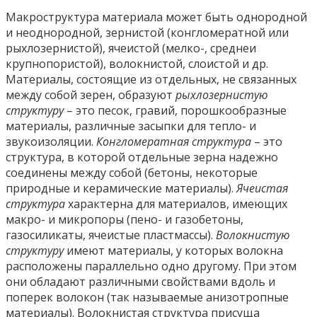
Макроструктура материала может быть однородной
и неоднородной, зернистой (конгломератной или
рыхлозернистой), ячеистой (мелко-, среднеи
крупнопористой), волокнистой, слоистой и др.
Материалы, состоящие из отдельных, не связанных
между собой зерен, образуют
рыхлозернистую
структуру
– это песок, гравий, порошкообразные
материалы, различные засыпки для тепло- и
звукоизоляции.
Конгломератная структура
– это
структура, в которой отдельные зерна надежно
соединены между собой (бетоны, некоторые
природные и керамические материалы).
Ячеистая
структура
характерна для материалов, имеющих
макро- и микропоры (пено- и газобетоны,
газосиликаты, ячеистые пластмассы).
Волокнистую
структуру
имеют материалы, у которых волокна
расположены параллельно одно другому. При этом
они обладают различными свойствами вдоль и
поперек волокон (так называемые анизотропные
материалы). Волокнистая структура присуща