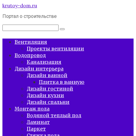
Перейти
krutoy-dom.ru
к
Портал о строительстве
контенту
Поиск:
Вентиляция
Проекты вентиляции
Водопровод
Канализация
Дизайн интерьера
Дизайн ванной
Плитка в ванную
Дизайн гостиной
Дизайн кухни
Дизайн спальни
Монтаж пола
Водяной теплый пол
Ламинат
Паркет
Стяжка пола