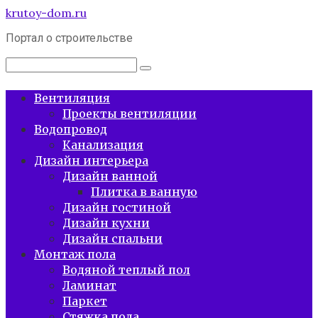
Перейти
krutoy-dom.ru
к
Портал о строительстве
контенту
Поиск:
Вентиляция
Проекты вентиляции
Водопровод
Канализация
Дизайн интерьера
Дизайн ванной
Плитка в ванную
Дизайн гостиной
Дизайн кухни
Дизайн спальни
Монтаж пола
Водяной теплый пол
Ламинат
Паркет
Стяжка пола