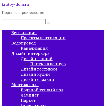
Перейти
krutoy-dom.ru
к
Портал о строительстве
контенту
Поиск:
Вентиляция
Проекты вентиляции
Водопровод
Канализация
Дизайн интерьера
Дизайн ванной
Плитка в ванную
Дизайн гостиной
Дизайн кухни
Дизайн спальни
Монтаж пола
Водяной теплый пол
Ламинат
Паркет
Стяжка пола