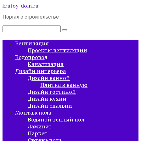
Перейти
krutoy-dom.ru
к
Портал о строительстве
контенту
Поиск:
Вентиляция
Проекты вентиляции
Водопровод
Канализация
Дизайн интерьера
Дизайн ванной
Плитка в ванную
Дизайн гостиной
Дизайн кухни
Дизайн спальни
Монтаж пола
Водяной теплый пол
Ламинат
Паркет
Стяжка пола