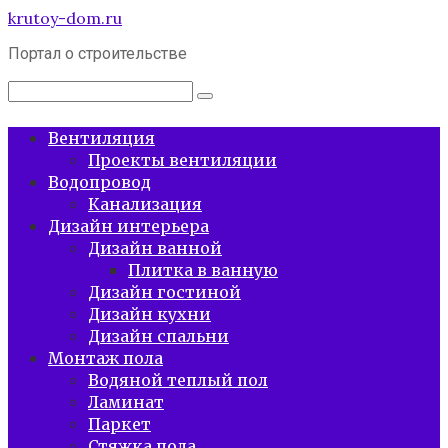
Перейти
krutoy-dom.ru
к
Портал о строительстве
контенту
Поиск:
Вентиляция
Проекты вентиляции
Водопровод
Канализация
Дизайн интерьера
Дизайн ванной
Плитка в ванную
Дизайн гостиной
Дизайн кухни
Дизайн спальни
Монтаж пола
Водяной теплый пол
Ламинат
Паркет
Стяжка пола