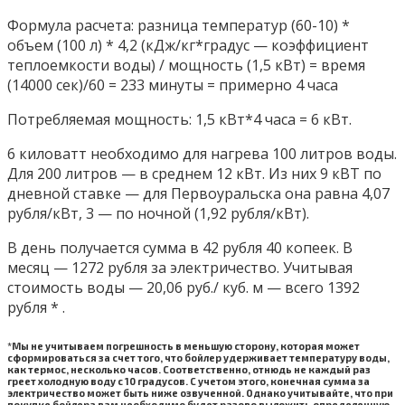
Формула расчета: разница температур (60-10) *
объем (100 л) * 4,2 (кДж/кг*градус — коэффициент
теплоемкости воды) / мощность (1,5 кВт) = время
(14000 сек)/60 = 233 минуты = примерно 4 часа
Потребляемая мощность: 1,5 кВт*4 часа = 6 кВт.
6 киловатт необходимо для нагрева 100 литров воды.
Для 200 литров — в среднем 12 кВт. Из них 9 кВТ по
дневной ставке — для Первоуральска она равна 4,07
рубля/кВт, 3 — по ночной (1,92 рубля/кВт).
В день получается сумма в 42 рубля 40 копеек. В
месяц — 1272 рубля за электричество. Учитывая
стоимость воды — 20,06 руб./ куб. м — всего 1392
рубля * .
*Мы не учитываем погрешность в меньшую сторону, которая может
сформироваться за счет того, что бойлер удерживает температуру воды,
как термос, несколько часов. Соответственно, отнюдь не каждый раз
греет холодную воду с 10 градусов. С учетом этого, конечная сумма за
электричество может быть ниже озвученной. Однако учитывайте, что при
покупке бойлера вам необходимо будет разово выложить определенную