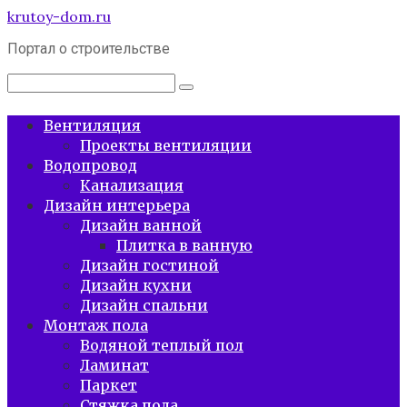
Перейти
krutoy-dom.ru
к
Портал о строительстве
контенту
Поиск:
Вентиляция
Проекты вентиляции
Водопровод
Канализация
Дизайн интерьера
Дизайн ванной
Плитка в ванную
Дизайн гостиной
Дизайн кухни
Дизайн спальни
Монтаж пола
Водяной теплый пол
Ламинат
Паркет
Стяжка пола