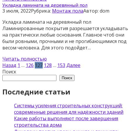
Укладка ламината на деревянный пол
3 июля, 2022
Рубрика:
Монтаж пола
Автор:
dom
Укладка ламината на деревянный пол
Ламинированные покрытия разрешается укладывать
на практически любые основания. Главное чтоб они
были ровными, прочными и не прогибающимися под
весом человека. Для этого подойдет…
Читать полностью
Пагинация
Назад
1
…
126
127
128
…
153
Далее
записей
Поиск
Поиск
Последние статьи
Системы усиления строительных конструкций:
современные решения для надёжности зданий
Какие работы выполняют после завершения
строительства дома