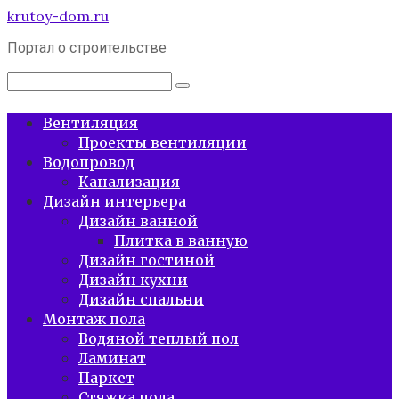
Перейти
krutoy-dom.ru
к
Портал о строительстве
контенту
Поиск:
Вентиляция
Проекты вентиляции
Водопровод
Канализация
Дизайн интерьера
Дизайн ванной
Плитка в ванную
Дизайн гостиной
Дизайн кухни
Дизайн спальни
Монтаж пола
Водяной теплый пол
Ламинат
Паркет
Стяжка пола