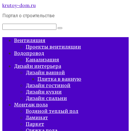
Перейти
krutoy-dom.ru
к
Портал о строительстве
контенту
Поиск:
Вентиляция
Проекты вентиляции
Водопровод
Канализация
Дизайн интерьера
Дизайн ванной
Плитка в ванную
Дизайн гостиной
Дизайн кухни
Дизайн спальни
Монтаж пола
Водяной теплый пол
Ламинат
Паркет
Стяжка пола